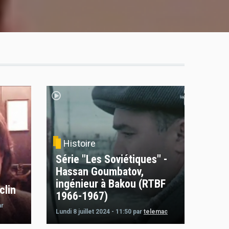
Histoire
Série "Les Soviétiques" -
Hassan Goumbatov,
ingénieur à Bakou (RTBF
clin
1966-1967)
ar
Lundi 8 juillet 2024 - 11:50
par
telemac