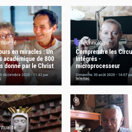
ritualité
Technologie
ours en miracles : Un
Comprendre les Circu
s académique de 800
Intégrés -
s donné par le Christ
microprocesseur
10 décembre 2020 - 11:42
par
Dimanche 30 août 2020 - 16:07
pa
c
telemac
ritualité