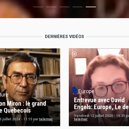
DERNIÈRES VIDÉOS
Europe
ture
Entrevue avec David
on Miron : le grand
Engels: Europe, Le de
e Quebecois
Vendredi 12 juillet 2024 - 16:35
p
 juillet 2024 - 11:15
par
telemac
telemac