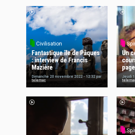
Civilisation
Spi
Fantastique île de Pâques
Un c
: interview de Francis
cour
Mazière
page
Dimanche 20 novembre 2022 - 12:32
par
Jeudi 
telemac
telema
Spi