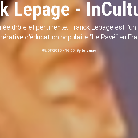
k Lepage - InCult
lée drôle et pertinente. Franck Lepage est l'un
pérative d'éducation populaire “Le Pavé“ en Fra
05/08/2010 - 16:00, By
telemac