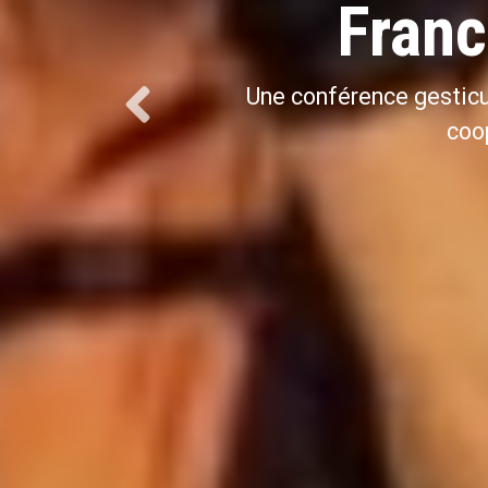
Franc
Une conférence gesticu
coo