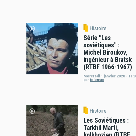
Histoire
Série "Les
soviétiques" :
Michel Biroukov,
ingénieur à Bratsk
(RTBF 1966-1967)
Mercredi 1 janvier 2020 - 11:
par
telemac
Histoire
Les Soviétiques :
Tarkhil Marti,
kolkhozien (RTBF