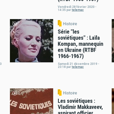
Vendredi 28 février 2020 -
14:35
par
telemac
Histoire
Série "les
soviétiques" : Laïla
Kompan, mannequin
en Ukraine (RTBF
1966-1967)
03
Samedi 21 décembre 2019 -
23:18
par
telemac
Histoire
Les soviétiques :
Vladimir Makkaveev,
aspirant officier