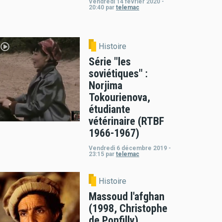
Vendredi 14 février 2020 -
20:40
par
telemac
Histoire
Série "les
soviétiques" :
Norjima
Tokourienova,
étudiante
vétérinaire (RTBF
1966-1967)
Vendredi 6 décembre 2019 -
23:15
par
telemac
Histoire
Massoud l'afghan
(1998, Christophe
de Ponfilly)