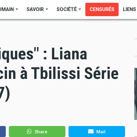
UMAIN
SAVOIR
SOCIÉTÉ
CENSURÉS
LIENS
iques" : Liana
in à Tbilissi Série
7)
Share
Mail