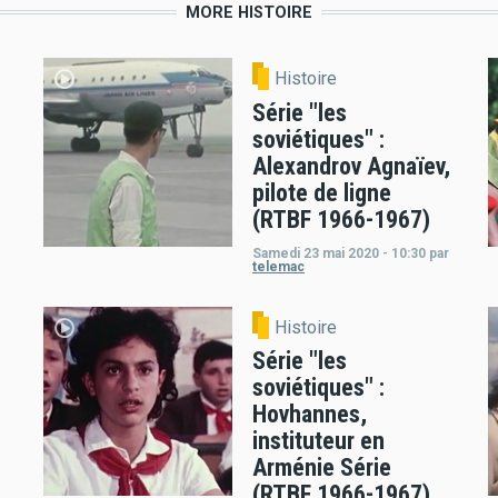
MORE HISTOIRE
Histoire
Série "les
soviétiques" :
Alexandrov Agnaïev,
pilote de ligne
(RTBF 1966-1967)
Samedi 23 mai 2020 - 10:30
par
telemac
Histoire
Série "les
soviétiques" :
Hovhannes,
instituteur en
Arménie Série
(RTBF 1966-1967)