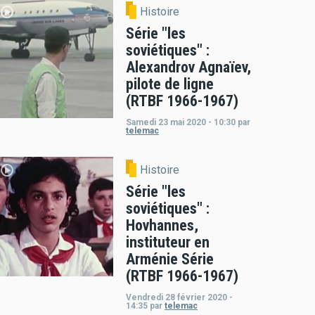
Histoire
Série "les
soviétiques" :
Alexandrov Agnaïev,
pilote de ligne
(RTBF 1966-1967)
Samedi 23 mai 2020 - 10:30
par
telemac
Histoire
Série "les
soviétiques" :
Hovhannes,
instituteur en
Arménie Série
(RTBF 1966-1967)
Vendredi 28 février 2020 -
14:35
par
telemac