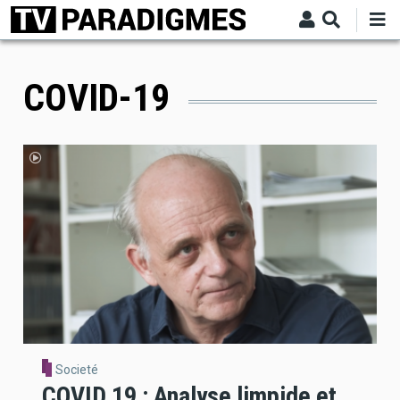
Aller
au
contenu
principal
COVID-19
Societé
COVID 19 : Analyse limpide et