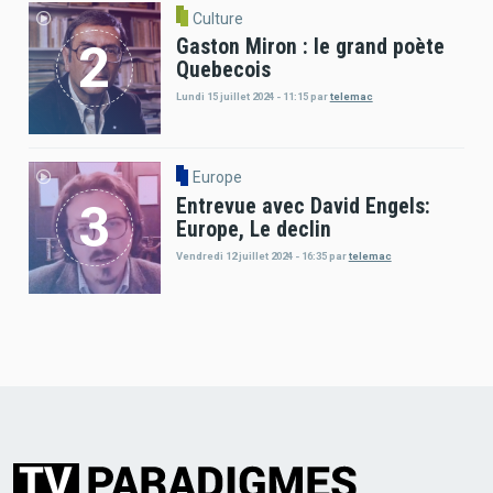
Culture
Gaston Miron : le grand poète
Quebecois
Lundi 15 juillet 2024 - 11:15
par
telemac
Europe
Entrevue avec David Engels:
Europe, Le declin
Vendredi 12 juillet 2024 - 16:35
par
telemac