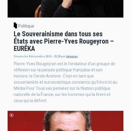
Politique
Le Souverainisme dans tous ses
États avec Pierre-Yves Rougeyron –
EURÊKA
Dimanche 8 décembre 2019 - 23:26
par
telemac
Pierre-Yves Rougeyron est le fondateur d'un groupe de
réflexion sur la pensée politique française et son
histoire, le Cercle Aristote. C'est en tant que
souverainiste et eurosceptique convaincu qu'il livre ici au
Média Pour Tous ses pensées sur la filiation politique
naturelle de la France, sur les hommes qui la firent et
ceux qui la défont.