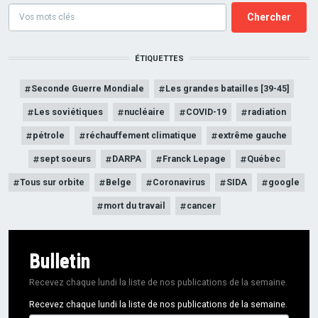
Formulaire
de
recherce
ÉTIQUETTES
Seconde Guerre Mondiale
Les grandes batailles [39-45]
Les soviétiques
nucléaire
COVID-19
radiation
pétrole
réchauffement climatique
extrême gauche
sept soeurs
DARPA
Franck Lepage
Québec
Tous sur orbite
Belge
Coronavirus
SIDA
google
mort du travail
cancer
Bulletin
Recevez chaque lundi la liste de nos publications de la semaine.
Recevez chaque lundi la liste de nos publications de la semaine.