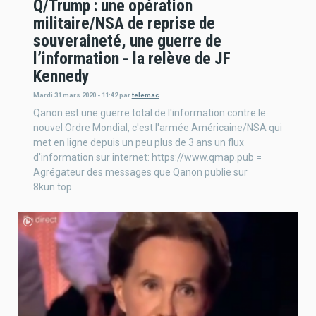
Q/Trump : une opération
militaire/NSA de reprise de
souveraineté, une guerre de
l’information - la relève de JF
Kennedy
Mardi 31 mars 2020 - 11:42
par
telemac
Qanon est une guerre total de l'information contre le
nouvel Ordre Mondial, c'est l'armée Américaine/NSA qui
met en ligne depuis un peu plus de 3 ans un flux
d'information sur internet: https://www.qmap.pub =
Agrégateur des messages que Qanon publie sur
8kun.top.