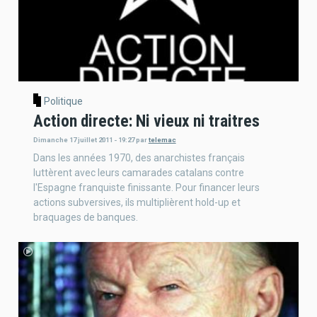
Politique
Action directe: Ni vieux ni traitres
Dimanche 17 juillet 2011 - 19:27
par
telemac
Dans les années 1970, des anarchistes français
luttèrent avec leurs camarades catalans contre
l'Espagne franquiste finissante. Pour financer leurs
actions subversives, ils multiplièrent hold-up et
braquages de banques.