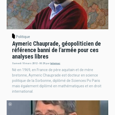
Politique
Aymeric Chauprade, géopoliticien de
référence banni de l'armée pour ces
analyses libres
Samedi 10 mars 2012 - 00:29
par
telemac
Né en 1969, en France de père aquitain et de mère
bretonne, Aymeric Chauprade est docteur en science
politique de la Sorbonne, diplômé de Sciences Po Paris
mais également diplômé en mathématiques et en droit
international.