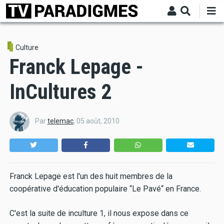
Aller
au
contenu
principal
Culture
Franck Lepage -
InCultures 2
Par
telemac
,
05 août, 2010
Franck Lepage est l'un des huit membres de la
coopérative d'éducation populaire “Le Pavé“ en France.
C'est la suite de inculture 1, il nous expose dans ce