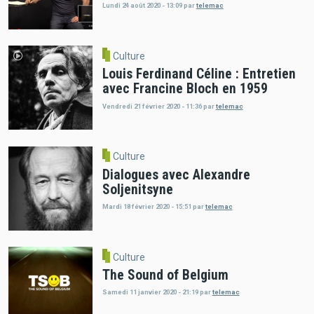
Lundi 24 août 2020 - 13:09
par
telemac
Culture
Louis Ferdinand Céline : Entretien
avec Francine Bloch en 1959
Vendredi 21 février 2020 - 11:36
par
telemac
Culture
Dialogues avec Alexandre
Soljenitsyne
Mardi 18 février 2020 - 15:51
par
telemac
Culture
The Sound of Belgium
Samedi 11 janvier 2020 - 21:19
par
telemac