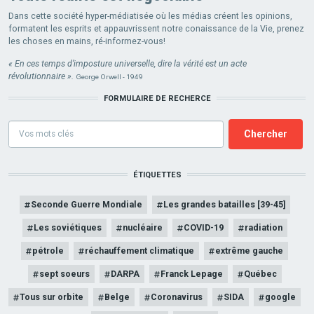
Dans cette société hyper-médiatisée où les médias créent les opinions,
formatent les esprits et appauvrissent notre conaissance de la Vie, prenez
les choses en mains, ré-informez-vous!
« En ces temps d’imposture universelle, dire la vérité est un acte
révolutionnaire ».
George Orwell - 1949
FORMULAIRE DE RECHERCE
Formulaire
de
recherce
ÉTIQUETTES
Seconde Guerre Mondiale
Les grandes batailles [39-45]
Les soviétiques
nucléaire
COVID-19
radiation
pétrole
réchauffement climatique
extrême gauche
sept soeurs
DARPA
Franck Lepage
Québec
Tous sur orbite
Belge
Coronavirus
SIDA
google