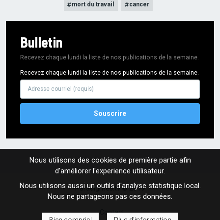
mort du travail
cancer
Bulletin
Recevez chaque lundi la liste de nos publications de la semaine.
Recevez chaque lundi la liste de nos publications de la semaine.
Adresse
courriel
Nous utilisons des cookies de première partie afin
d'améliorer l'experience utilisateur.
Nous utilisons aussi un outils d'analyse statistique local.
Paradigmes.tv © 2019
Nous ne partageons pas ces données.
FOOTER
Contact