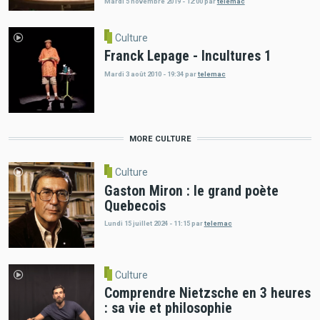
Mardi 5 novembre 2019 - 12:00
par
telemac
Culture
Franck Lepage - Incultures 1
Mardi 3 août 2010 - 19:34
par
telemac
MORE CULTURE
Culture
Gaston Miron : le grand poète
Quebecois
Lundi 15 juillet 2024 - 11:15
par
telemac
Culture
Comprendre Nietzsche en 3 heures
: sa vie et philosophie