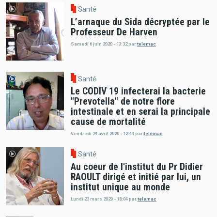
Santé
L’arnaque du Sida décryptée par le
Professeur De Harven
Samedi 6 juin 2020 - 13:32
par
telemac
Santé
Le CODIV 19 infecterai la bacterie
"Prevotella" de notre flore
intestinale et en serai la principale
cause de mortalité
Vendredi 24 avril 2020 - 12:44
par
telemac
Santé
Au coeur de l'institut du Pr Didier
RAOULT dirigé et initié par lui, un
institut unique au monde
Lundi 23 mars 2020 - 18:04
par
telemac