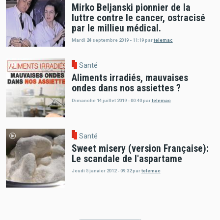
Mirko Beljanski pionnier de la
luttre contre le cancer, ostracisé
par le millieu médical.
Mardi 24 septembre 2019 - 11:19
par
telemac
Santé
Aliments irradiés, mauvaises
ondes dans nos assiettes ?
Dimanche 14 juillet 2019 - 00:40
par
telemac
Santé
Sweet misery (version Française):
Le scandale de l'aspartame
Jeudi 5 janvier 2012 - 09:32
par
telemac