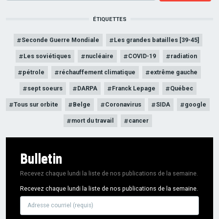
recherce
ÉTIQUETTES
Seconde Guerre Mondiale
Les grandes batailles [39-45]
Les soviétiques
nucléaire
COVID-19
radiation
pétrole
réchauffement climatique
extrême gauche
sept soeurs
DARPA
Franck Lepage
Québec
Tous sur orbite
Belge
Coronavirus
SIDA
google
mort du travail
cancer
Bulletin
Recevez chaque lundi la liste de nos publications de la semaine.
Recevez chaque lundi la liste de nos publications de la semaine.
Adresse
courriel