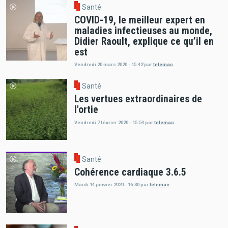
Santé
COVID-19, le meilleur expert en
maladies infectieuses au monde,
Didier Raoult, explique ce qu’il en
est
Vendredi 20 mars 2020 - 15:42
par
telemac
Santé
Les vertues extraordinaires de
l'ortie
Vendredi 7 février 2020 - 15:54
par
telemac
Santé
Cohérence cardiaque 3.6.5
Mardi 14 janvier 2020 - 16:30
par
telemac