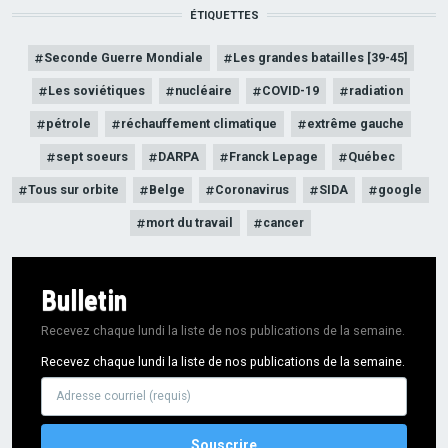
ÉTIQUETTES
Seconde Guerre Mondiale
Les grandes batailles [39-45]
Les soviétiques
nucléaire
COVID-19
radiation
pétrole
réchauffement climatique
extrême gauche
sept soeurs
DARPA
Franck Lepage
Québec
Tous sur orbite
Belge
Coronavirus
SIDA
google
mort du travail
cancer
Bulletin
Recevez chaque lundi la liste de nos publications de la semaine.
Recevez chaque lundi la liste de nos publications de la semaine.
Adresse
courriel