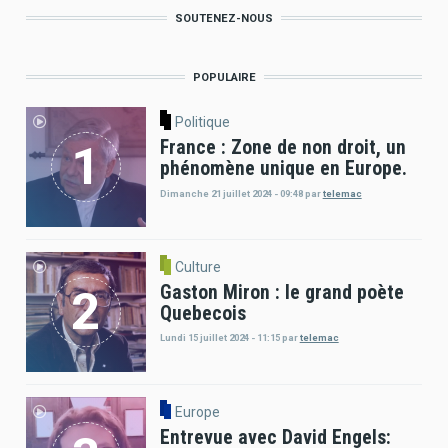
SOUTENEZ-NOUS
POPULAIRE
Politique
France : Zone de non droit, un
phénomène unique en Europe.
Dimanche 21 juillet 2024 - 09:48
par
telemac
Culture
Gaston Miron : le grand poète
Quebecois
Lundi 15 juillet 2024 - 11:15
par
telemac
Europe
Entrevue avec David Engels: