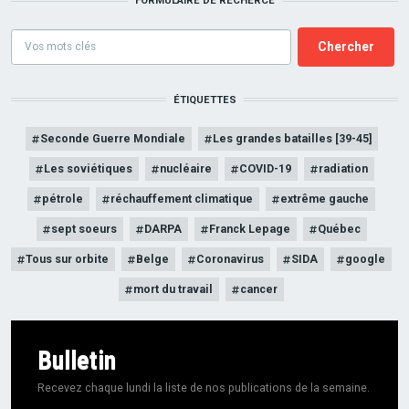
FORMULAIRE DE RECHERCE
Formulaire
de
recherce
ÉTIQUETTES
Seconde Guerre Mondiale
Les grandes batailles [39-45]
Les soviétiques
nucléaire
COVID-19
radiation
pétrole
réchauffement climatique
extrême gauche
sept soeurs
DARPA
Franck Lepage
Québec
Tous sur orbite
Belge
Coronavirus
SIDA
google
mort du travail
cancer
Bulletin
Recevez chaque lundi la liste de nos publications de la semaine.