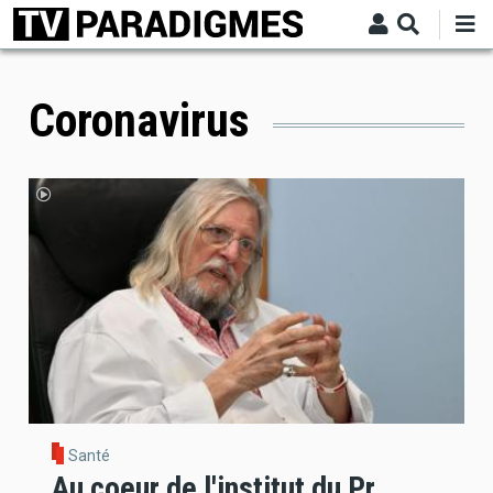
Aller
au
contenu
principal
Coronavirus
Santé
Au coeur de l'institut du Pr