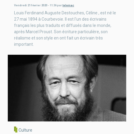
Vendredi 21 février 2020 - 11:36
par
telemac
Louis Ferdinand Auguste Destouches, Céline , est né le
27 mai 1894 à Courbevoie. Il est l'un des écrivains
français les plus traduits et diffusés dans le monde,
après Marcel Proust. Son écriture particulière, son
réalisme et son style en ont fait un écrivain très
important.
Culture