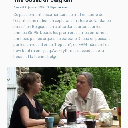
Samedi 11 janvier 2020 - 21:19
par
telemac
Ce passionnant documentaire se met en quête de
l'esprit d'une nation en explorant l'histoire de la "dance
music" en Belgique, en s'attardant surtout sur les
années 85-95. Depuis les premières salles enfumées,
animées par les orgues de barbarie Decap en passant
par les années d'or du "Popcorn", du EBM industriel et
new beat ralenti jusqu'aux rythmes saccadés de la
house et la techno belge...