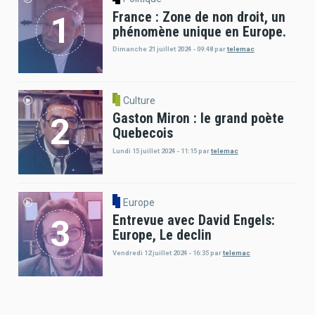
France : Zone de non droit, un
phénomène unique en Europe.
Dimanche 21 juillet 2024 - 09:48
par
telemac
Culture
Gaston Miron : le grand poète
Quebecois
Lundi 15 juillet 2024 - 11:15
par
telemac
Europe
Entrevue avec David Engels:
Europe, Le declin
Vendredi 12 juillet 2024 - 16:35
par
telemac