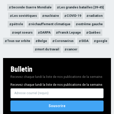
Seconde Guerre Mondiale
Les grandes batailles [39-45]
Les soviétiques
nucléaire
COVID-19
radiation
pétrole
réchauffement climatique
extrême gauche
sept soeurs
DARPA
Franck Lepage
Québec
Tous sur orbite
Belge
Coronavirus
SIDA
google
mort du travail
cancer
Bulletin
Recevez chaque lundi la liste de nos publications de la semaine.
Recevez chaque lundi la liste de nos publications de la semaine.
Adresse
courriel