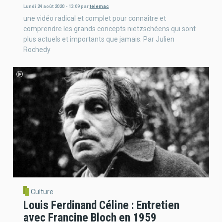
Lundi 24 août 2020 - 13:09
par
telemac
une vidéo radical et complet pour connaître et
comprendre les grands concepts nietzschéens qui sont
plus actuels et importants que jamais. Par Julien
Rochedy
Culture
Louis Ferdinand Céline : Entretien
avec Francine Bloch en 1959