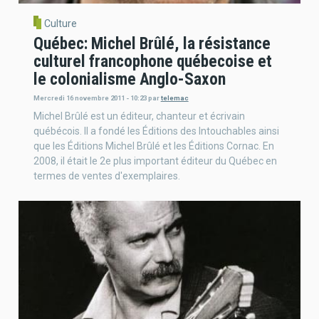
Culture
Québec: Michel Brûlé, la résistance
culturel francophone québecoise et
le colonialisme Anglo-Saxon
Mercredi 16 novembre 2011 - 10:23
par
telemac
Michel Brûlé est un éditeur, chanteur et écrivain
québécois. Il a fondé les Éditions des Intouchables ainsi
que les Éditions Michel Brûlé et les Éditions Cornac. En
2008, il était le 2e plus important éditeur du Québec en
termes de ventes d'exemplaires.