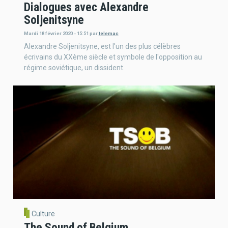
Dialogues avec Alexandre
Soljenitsyne
Mardi 18 février 2020 - 15:51
par
telemac
Alexandre Soljenitsyne, est l'un des plus célèbres
écrivains du XXème siècle et symbole de l'opposition au
régime soviétique, un dissident.
Culture
The Sound of Belgium