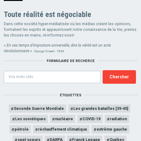
Toute réalité est négociable
Dans cette société hyper-médiatisée où les médias créent les opinions,
formatent les esprits et appauvrissent notre conaissance de la Vie, prenez
les choses en mains, ré-informez-vous!
« En ces temps d’imposture universelle, dire la vérité est un acte
révolutionnaire ».
George Orwell - 1949
FORMULAIRE DE RECHERCE
Formulaire
de
recherce
ÉTIQUETTES
Seconde Guerre Mondiale
Les grandes batailles [39-45]
Les soviétiques
nucléaire
COVID-19
radiation
pétrole
réchauffement climatique
extrême gauche
sept soeurs
DARPA
Franck Lepage
Québec