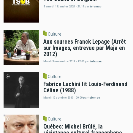
Samedi 11 janvier 2020 - 21:19
par
telemac
Culture
Aux sources Franck Lepage (Arrêt
sur Images, entrevue par Maja en
2012)
Mardi 5 novembre 2019 - 12:00
par
telemac
Culture
Fabrice Luchini lit Louis-Ferdinand
Céline (1988)
Mardi 15 octobre 2019 - 00:00
par
telemac
Culture
Québec: Michel Brûlé, la
résistance culturel francophone