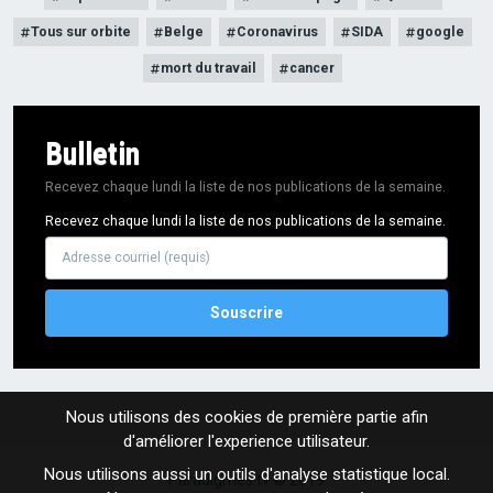
Tous sur orbite
Belge
Coronavirus
SIDA
google
mort du travail
cancer
Bulletin
Recevez chaque lundi la liste de nos publications de la semaine.
Recevez chaque lundi la liste de nos publications de la semaine.
Adresse
courriel
Nous utilisons des cookies de première partie afin
d'améliorer l'experience utilisateur.
Nous utilisons aussi un outils d'analyse statistique local.
Paradigmes.tv © 2019