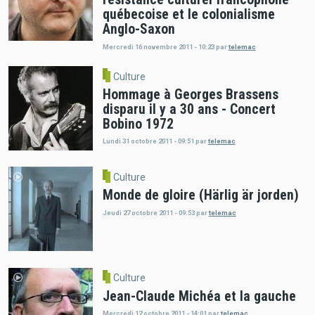
québecoise et le colonialisme
Anglo-Saxon
Mercredi 16 novembre 2011 - 10:23
par
telemac
Culture
Hommage à Georges Brassens
disparu il y a 30 ans - Concert
Bobino 1972
Lundi 31 octobre 2011 - 09:51
par
telemac
Culture
Monde de gloire (Härlig är jorden)
Jeudi 27 octobre 2011 - 09:53
par
telemac
Culture
Jean-Claude Michéa et la gauche
Mercredi 12 octobre 2011 - 14:01
par
telemac