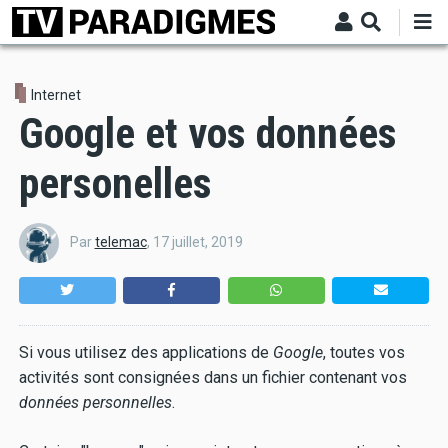
Aller
au
contenu
principal
Internet
Google et vos données
personelles
Par
telemac
,
17 juillet, 2019
Si vous utilisez des applications de
Google
, toutes vos
activités sont consignées dans un fichier contenant vos
données personnelles
.