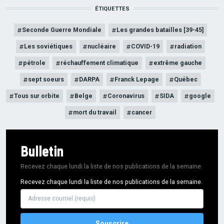
ÉTIQUETTES
Seconde Guerre Mondiale
Les grandes batailles [39-45]
Les soviétiques
nucléaire
COVID-19
radiation
pétrole
réchauffement climatique
extrême gauche
sept soeurs
DARPA
Franck Lepage
Québec
Tous sur orbite
Belge
Coronavirus
SIDA
google
mort du travail
cancer
Bulletin
Recevez chaque lundi la liste de nos publications de la semaine.
Recevez chaque lundi la liste de nos publications de la semaine.
Adresse
courriel