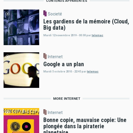
CONTENUS APPARENTÉS
Societé
Les gardiens de la mémoire (Cloud,
Big data)
Mardi 12 novembre 2019 - 00:00
par
telemac
Internet
Google a un plan
Mardi 5 octobre 2010 - 22:45
par
telemac
MORE INTERNET
Internet
Bonne copie, mauvaise copie: Une
plongée dans la piraterie
planetaire