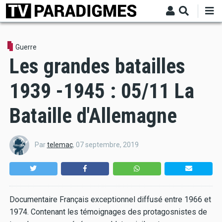
Aller
au
contenu
principal
Guerre
Les grandes batailles
1939 -1945 : 05/11 La
Bataille d'Allemagne
Par
telemac
,
07 septembre, 2019
Documentaire Français exceptionnel diffusé entre 1966 et
1974. Contenant les témoignages des protagosnistes de