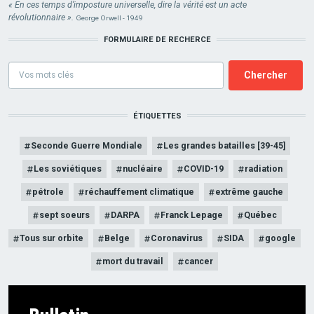
« En ces temps d’imposture universelle, dire la vérité est un acte
révolutionnaire ».
George Orwell - 1949
FORMULAIRE DE RECHERCE
Formulaire
de
recherce
ÉTIQUETTES
Seconde Guerre Mondiale
Les grandes batailles [39-45]
Les soviétiques
nucléaire
COVID-19
radiation
pétrole
réchauffement climatique
extrême gauche
sept soeurs
DARPA
Franck Lepage
Québec
Tous sur orbite
Belge
Coronavirus
SIDA
google
mort du travail
cancer