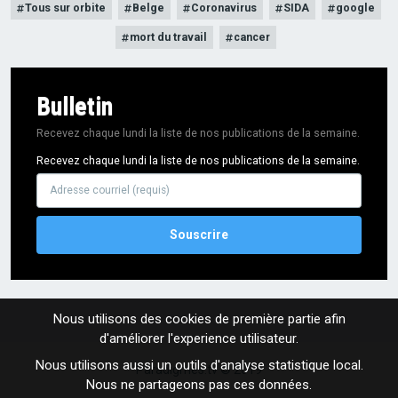
Tous sur orbite
Belge
Coronavirus
SIDA
google
mort du travail
cancer
Bulletin
Recevez chaque lundi la liste de nos publications de la semaine.
Recevez chaque lundi la liste de nos publications de la semaine.
Adresse
courriel
Nous utilisons des cookies de première partie afin
d'améliorer l'experience utilisateur.
Nous utilisons aussi un outils d'analyse statistique local.
Paradigmes.tv © 2019
Nous ne partageons pas ces données.