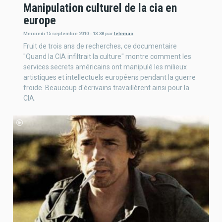
Manipulation culturel de la cia en
europe
Mercredi 15 septembre 2010 - 13:38
par
telemac
Fruit de trois ans de recherches, ce documentaire
"Quand la CIA infiltrait la culture" montre comment les
services secrets américains ont manipulé les milieux
artistiques et intellectuels européens pendant la guerre
froide. Beaucoup d'écrivains travaillèrent ainsi pour la
CIA.