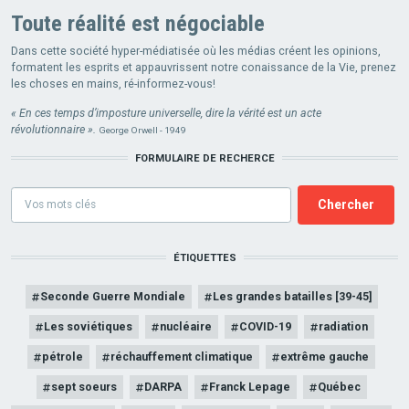
Toute réalité est négociable
Dans cette société hyper-médiatisée où les médias créent les opinions,
formatent les esprits et appauvrissent notre conaissance de la Vie, prenez
les choses en mains, ré-informez-vous!
« En ces temps d’imposture universelle, dire la vérité est un acte
révolutionnaire ».
George Orwell - 1949
FORMULAIRE DE RECHERCE
Formulaire
de
recherce
ÉTIQUETTES
Seconde Guerre Mondiale
Les grandes batailles [39-45]
Les soviétiques
nucléaire
COVID-19
radiation
pétrole
réchauffement climatique
extrême gauche
sept soeurs
DARPA
Franck Lepage
Québec