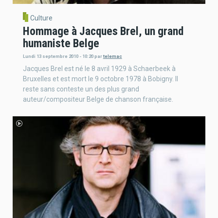
Culture
Hommage à Jacques Brel, un grand
humaniste Belge
Lundi 13 septembre 2010 - 10:20
par
telemac
Jacques Brel est né le 8 avril 1929 à Schaerbeek à
Bruxelles et est mort le 9 octobre 1978 à Bobigny. Il
reste sans conteste un des plus grand
auteur/compositeur Belge de chanson française.