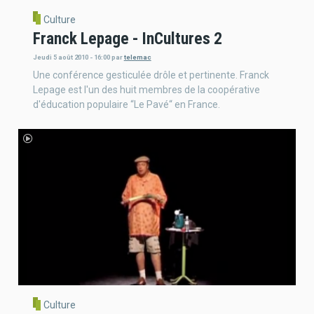
Culture
Franck Lepage - InCultures 2
Jeudi 5 août 2010 - 16:00
par
telemac
Une conférence gesticulée drôle et pertinente. Franck
Lepage est l'un des huit membres de la coopérative
d'éducation populaire “Le Pavé“ en France.
Culture