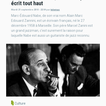
écrit tout haut
Mardi 21 septembre 2010 - 22:04
par
telemac
Marc-Édouard Nabe, de son vrai nom Alain Marc
Edouard Zannini, est un écrivain français, né le 27
décembre 1958 à Marseille. Son père Marcel Zanini est
un grand jazzman, c'est surement la raison pour
laquelle Nabe est aussi un guitariste de jazz reconnu.
Culture